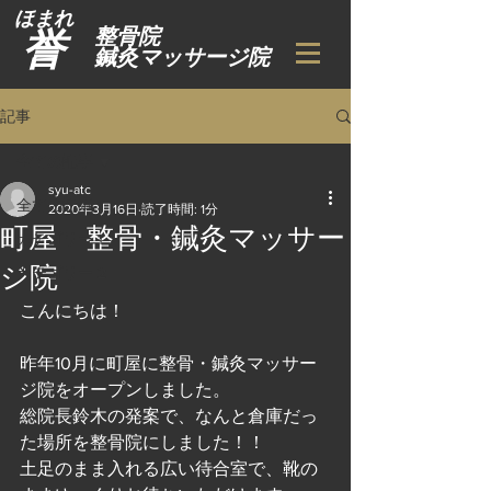
​ほまれ
​整骨院
​誉
​鍼灸マッサージ院
記事
全ての記事
syu-atc
全ての記事
2020年3月16日
読了時間: 1分
町屋 整骨・鍼灸マッサー
カテゴリー 1
ジ院
カテゴリー 2
こんにちは！
昨年10月に町屋に整骨・鍼灸マッサー
ジ院をオープンしました。
総院長鈴木の発案で、なんと倉庫だっ
た場所を整骨院にしました！！
土足のまま入れる広い待合室で、靴の