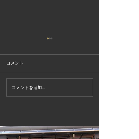
やってくれまし
全国中学校バレー
は、当院にて怪我
コメント
をさせてもらって
学男子バレーが見
埼玉インターハイ予選
４で、メダル確定
コメントを追加…
同じく東京の駿台
子バレーが惜しく
(涙) 本当に両チ
少しでした❗ でも
った選手達は、見
(*^^*)...