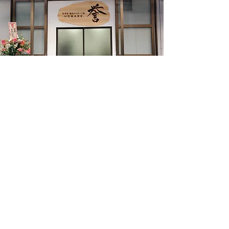
​お問い合わせ
東京都荒川区町屋３－９－１０中島ビル１F
​TEL
０３－６８０７－６７６１
診療時間
９：００－１２：３０
１５：００－２０：００
休診日
日曜
​※日曜以外の祝日は通常診療